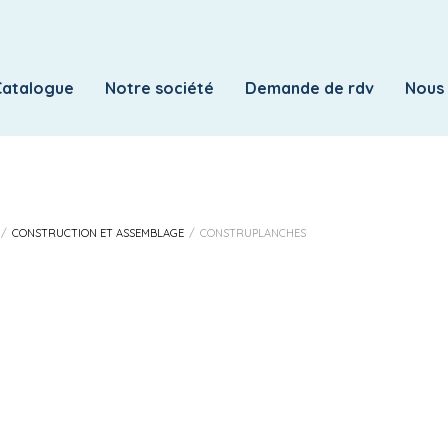
IDENTIFICATION
Mot de passe perdu ?
Catalogue
Notre société
Demande de rdv
Nous
OBLIGATOIRE
E-MAIL
*
OBLIGATOIRE
MOT DE PASSE
*
/
CONSTRUCTION ET ASSEMBLAGE
/
CONSTRUPLANCHES