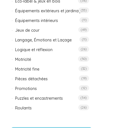
Éco-label & jeux en bois
(56)
Équipements extérieurs et jardinage
(35)
Équipements intérieurs
(11)
Jeux de cour
(49)
Langage, Émotions et Laçage
(11)
Logique et réflexion
(26)
Motricité
(50)
Motricité fine
(32)
Pièces détachées
(19)
Promotions
(12)
Puzzles et encastrements
(54)
Roulants
(26)