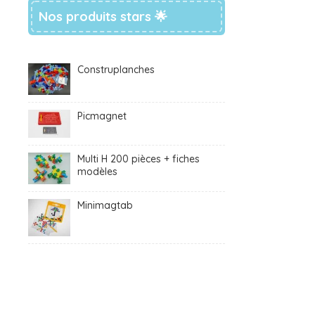
Nos produits stars 🌟
Construplanches
Picmagnet
Multi H 200 pièces + fiches
modèles
Minimagtab