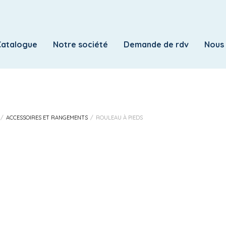
IDENTIFICATION
Mot de passe perdu ?
Catalogue
Notre société
Demande de rdv
Nous
OBLIGATOIRE
E-MAIL
*
OBLIGATOIRE
MOT DE PASSE
*
/
ACCESSOIRES ET RANGEMENTS
/
ROULEAU À PIEDS