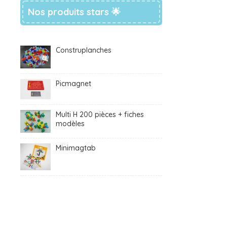
Nos produits stars 🌟
Construplanches
Picmagnet
Multi H 200 pièces + fiches
modèles
Minimagtab