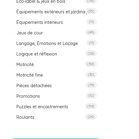
Éco-label & jeux en bois
(56)
Équipements extérieurs et jardinage
(35)
Équipements intérieurs
(11)
Jeux de cour
(49)
Langage, Émotions et Laçage
(11)
Logique et réflexion
(26)
Motricité
(50)
Motricité fine
(32)
Pièces détachées
(19)
Promotions
(12)
Puzzles et encastrements
(54)
Roulants
(26)