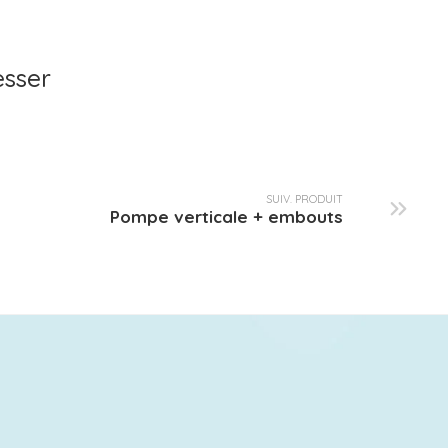
esser
SUIV. PRODUIT
Pompe verticale + embouts